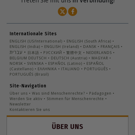
Treten Sie mit uns
in Verbindung
!
Internationale Sites
ENGLISH (US/International)
ENGLISH (South Africa)
ENGLISH (India)
ENGLISH (Ireland)
DANSK
FRANÇAIS
עברית
日本語
РУССКИЙ
繁體中文
NEDERLANDS
BELGIUM
DEUTSCH
DEUTSCH (Austria)
MAGYAR
NORSK
SVENSKA
ESPAÑOL (Latino)
ESPAÑOL
(Castellano)
ΕΛΛΗΝΙΚA
ITALIANO
PORTUGUÊS
PORTUGUÊS (Brasil)‎
Site-Navigation
Über uns
Was sind Menschenrechte?
Pädagogen
Werden Sie aktiv
Stimmen für Menschenrechte
Newsletter
Kontaktieren Sie uns
ÜBER UNS