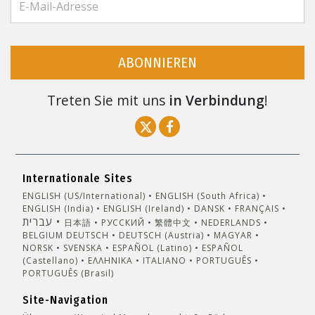
ABONNIEREN
Treten Sie mit uns
in Verbindung
!
Internationale Sites
ENGLISH (US/International)
ENGLISH (South Africa)
ENGLISH (India)
ENGLISH (Ireland)
DANSK
FRANÇAIS
עברית
日本語
РУССКИЙ
繁體中文
NEDERLANDS
BELGIUM
DEUTSCH
DEUTSCH (Austria)
MAGYAR
NORSK
SVENSKA
ESPAÑOL (Latino)
ESPAÑOL
(Castellano)
ΕΛΛΗΝΙΚA
ITALIANO
PORTUGUÊS
PORTUGUÊS (Brasil)‎
Site-Navigation