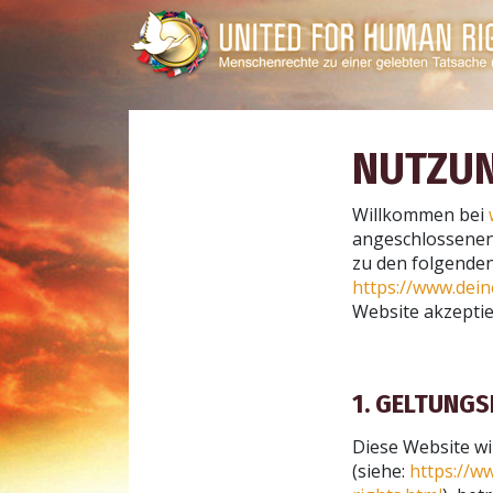
NUTZUN
Willkommen bei
angeschlossenen 
zu den folgende
https://www.dein
Website akzeptier
1. GELTUNG
Diese Website wi
(siehe:
https://w