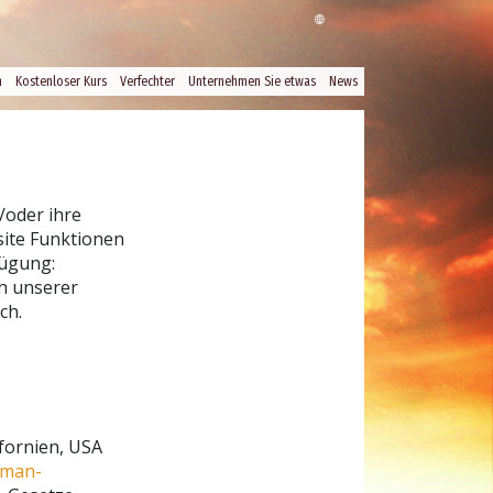
n
Kostenloser Kurs
Verfechter
Unternehmen Sie etwas
News
/oder ihre
site Funktionen
fügung:
ch unserer
ch.
ifornien, USA
uman-