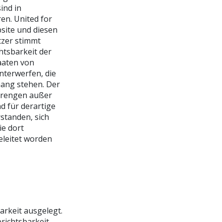
ind in
en. United for
site und diesen
zer stimmt
htsbarkeit der
taaten von
unterwerfen, die
ang stehen. Der
strengen außer
nd für derartige
rstanden, sich
ie dort
eleitet worden
rkeit ausgelegt.
richtsbarkeit