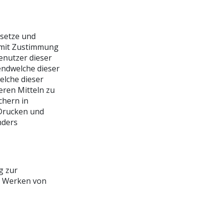
esetze und
 mit Zustimmung
enutzer dieser
gendwelche dieser
elche dieser
eren Mitteln zu
chern in
 Drucken und
nders
g zur
n Werken von