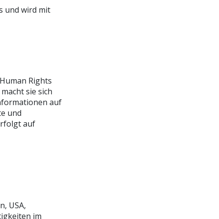
s und wird mit
EN ZU
r Human Rights
EREN
macht sie sich
Informationen auf
te und
rfolgt auf
DANKE
n, USA,
tigkeiten im