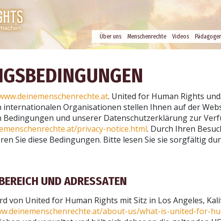
Über uns
Menschenrechte
Videos
Pädagoge
GS­BEDINGUNGEN
www.deinemenschenrechte.at
. United for Human Rights und
internationalen Organisationen stellen Ihnen auf der Web
n Bedingungen und unserer Datenschutzerklärung zur Ver
emenschenrechte.at/privacy-notice.html
. Durch Ihren Besu
en Sie diese Bedingungen. Bitte lesen Sie sie sorgfältig dur
SBEREICH UND ADRESSATEN
rd von United for Human Rights mit Sitz in Los Angeles, Kal
ww.deinemenschenrechte.at/about-us/what-is-united-for-h