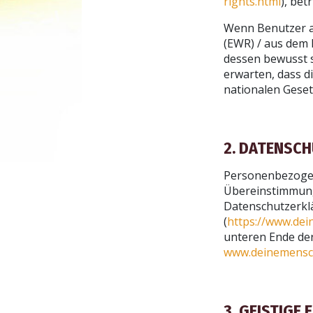
rights.html
), bet
Wenn Benutzer a
(EWR) / aus dem 
dessen bewusst s
erwarten, dass d
nationalen Geset
2. DATENSC
Personenbezogen
Übereinstimmung
Datenschutzerkl
(
https://www.dei
unteren Ende der
www.deinemensc
3. GEISTIGE