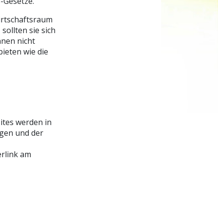
S-Gesetze.
irtschaftsraum
ollten sie sich
nnen nicht
ieten wie die
tes werden in
gen und der
erlink am