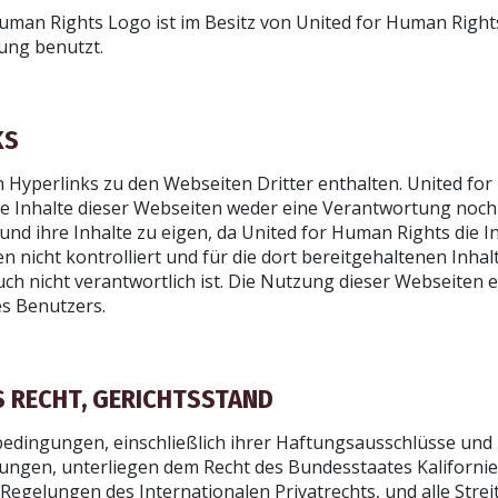
uman Rights Logo ist im Besitz von United for Human Right
ng benutzt.
NIEREN SIE, UM UPDATES UND MÖGLICHKEIT
HELFEN ZU ERHALTEN.
KS
 Hyperlinks zu den Webseiten Dritter enthalten. United fo
ABONNI
e Inhalte dieser Webseiten weder eine Verantwortung noch 
und ihre Inhalte zu eigen, da United for Human Rights die 
n nicht kontrolliert und für die dort bereitgehaltenen Inhal
ch nicht verantwortlich ist. Die Nutzung dieser Webseiten e
NEIN, 
es Benutzers.
S RECHT, GERICHTSSTAND
edingungen, einschließlich ihrer Haftungsausschlüsse und
ngen, unterliegen dem Recht des Bundesstaates Kalifornie
egelungen des Internationalen Privatrechts, und alle Strei