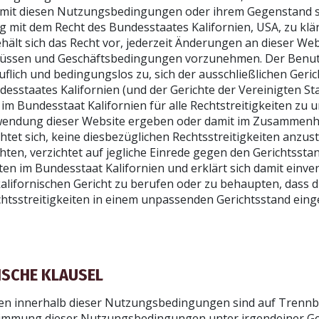
t diesen Nutzungsbedingungen oder ihrem Gegenstand s
mit dem Recht des Bundesstaates Kalifornien, USA, zu klär
ält sich das Recht vor, jederzeit Änderungen an dieser Web
üssen und Geschäftsbedingungen vorzunehmen. Der Benut
uflich und bedingungslos zu, sich der ausschließlichen Geric
desstaates Kalifornien (und der Gerichte der Vereinigten S
 im Bundesstaat Kalifornien für alle Rechtstreitigkeiten zu 
rwendung dieser Website ergeben oder damit im Zusammenh
chtet sich, keine diesbezüglichen Rechtsstreitigkeiten anzu
hten, verzichtet auf jegliche Einrede gegen den Gerichtssta
ten im Bundesstaat Kalifornien und erklärt sich damit einve
kalifornischen Gericht zu berufen oder zu behaupten, dass d
chtsstreitigkeiten in einem unpassenden Gerichtsstand eing
ISCHE KLAUSEL
n innerhalb dieser Nutzungsbedingungen sind auf Trennba
timmung dieser Nutzungsbedingungen unter irgendeiner Ge