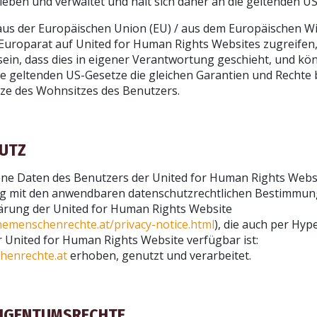
rieben und verwaltet und hält sich daher an die geltenden U
us der Europäischen Union (EU) / aus dem Europäischen W
Europarat auf United for Human Rights Websites zugreifen, s
ein, dass dies in eigener Verantwortung geschieht, und kö
ie geltenden US-Gesetze die gleichen Garantien und Rechte b
ze des Wohnsitzes des Benutzers.
HUTZ
e Daten des Benutzers der United for Human Rights Websi
 mit den anwendbaren datenschutzrechtlichen Bestimmun
ärung der United for Human Rights Website
nemenschenrechte.at/privacy-notice.html
), die auch per Hyp
 United for Human Rights Website verfügbar ist:
henrechte.at
erhoben, genutzt und verarbeitet.
 EIGENTUMSRECHTE