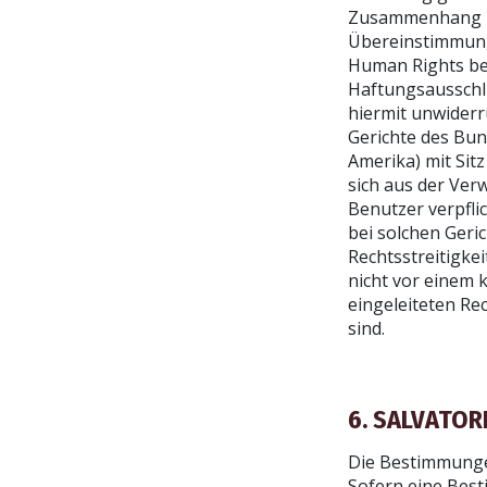
Zusammenhang mi
Übereinstimmung 
Human Rights beh
Haftungsausschl
hiermit unwiderr
Gerichte des Bun
Amerika) mit Sitz
sich aus der Ve
Benutzer verpfli
bei solchen Geric
Rechtsstreitigkei
nicht vor einem 
eingeleiteten Re
sind.
6. SALVATOR
Die Bestimmunge
Sofern eine Bes