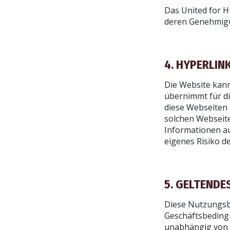
Das United for H
deren Genehmigu
ABON
4. HYPERLIN
Die Website kann
übernimmt für di
diese Webseiten 
solchen Webseite
Informationen au
eigenes Risiko d
5. GELTENDE
Diese Nutzungsb
Geschäftsbedingu
unabhängig von R