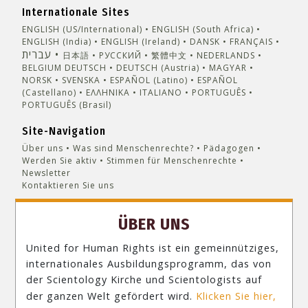
Internationale Sites
ENGLISH (US/International)
ENGLISH (South Africa)
ENGLISH (India)
ENGLISH (Ireland)
DANSK
FRANÇAIS
עברית
日本語
РУССКИЙ
繁體中文
NEDERLANDS
BELGIUM
DEUTSCH
DEUTSCH (Austria)
MAGYAR
NORSK
SVENSKA
ESPAÑOL (Latino)
ESPAÑOL
(Castellano)
ΕΛΛΗΝΙΚA
ITALIANO
PORTUGUÊS
PORTUGUÊS (Brasil)‎
Site-Navigation
Über uns
Was sind Menschenrechte?
Pädagogen
Werden Sie aktiv
Stimmen für Menschenrechte
Newsletter
Kontaktieren Sie uns
ÜBER UNS
United for Human Rights ist ein gemeinnütziges,
internationales Ausbildungsprogramm, das von
der Scientology Kirche und Scientologists auf
der ganzen Welt gefördert wird.
Klicken Sie hier,