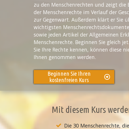
zu den Menschenrechten und zeigt die 
der Menschenrechte im Verlauf der Gesc
zur Gegenwart. Außerdem klärt er Sie ü
wichtigsten Menschenrechtsdokumente 
sowie jeden Artikel der Allgemeinen Erk
Menschenrechte. Beginnen Sie gleich je
Sie Ihre Rechte kennen, können diese n
Ihnen genommen werden.
Beginnen Sie Ihren
kostenfreien Kurs
Mit diesem Kurs werden
Die 30 Menschenrechte, die