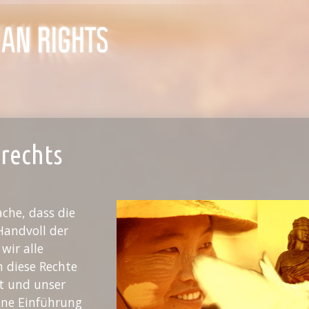
rechts
ache, dass die
Handvoll der
wir alle
 diese Rechte
it und unser
eine Einführung