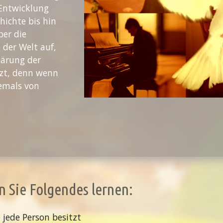
Entwicklung
hichte bis hin
ber die
der Welt auf,
lärung der
tzt, denn wenn
iemals von
 Sie Folgendes lernen:
 jede Person besitzt