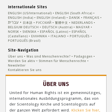
Internationale Sites
ENGLISH (US/International)
ENGLISH (South Africa)
ENGLISH (India)
ENGLISH (Ireland)
DANSK
FRANÇAIS
עברית
日本語
РУССКИЙ
繁體中文
NEDERLANDS
BELGIUM
DEUTSCH
DEUTSCH (Austria)
MAGYAR
NORSK
SVENSKA
ESPAÑOL (Latino)
ESPAÑOL
(Castellano)
ΕΛΛΗΝΙΚA
ITALIANO
PORTUGUÊS
PORTUGUÊS (Brasil)‎
Site-Navigation
Über uns
Was sind Menschenrechte?
Pädagogen
Werden Sie aktiv
Stimmen für Menschenrechte
Newsletter
Kontaktieren Sie uns
ÜBER UNS
United for Human Rights ist ein gemeinnütziges,
internationales Ausbildungsprogramm, das von
der Scientology Kirche und Scientologists auf
der ganzen Welt gefördert wird.
Klicken Sie hier,