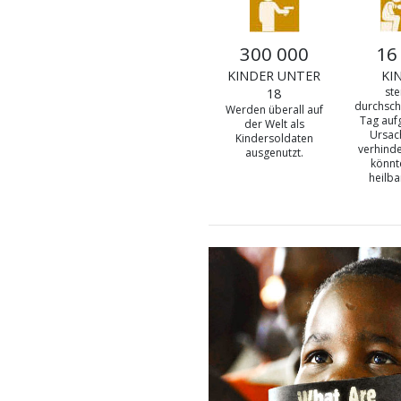
300 000
16
KINDER UNTER
KI
st
18
durchschn
Werden überall auf
Tag auf
der Welt als
Ursac
Kindersoldaten
verhind
ausgenutzt.
könnt
heilba