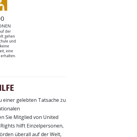
00
ONEN
auf der
lt gehen
Schule und
keine
it, eine
 erhalten.
ILFE
u einer gelebten Tatsache zu
ationalen
 Sie Mitglied von United
ights hilft Einzelpersonen,
rden überall auf der Welt,