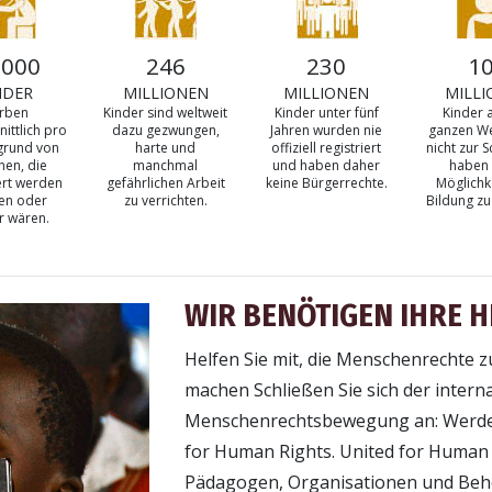
 000
246
230
1
NDER
MILLIONEN
MILLIONEN
MILLI
erben
Kinder sind weltweit
Kinder unter fünf
Kinder 
ittlich pro
dazu gezwungen,
Jahren wurden nie
ganzen We
grund von
harte und
offiziell registriert
nicht zur 
hen, die
manchmal
und haben daher
haben 
ert werden
gefährlichen Arbeit
keine Bürgerrechte.
Möglichke
en oder
zu verrichten.
Bildung zu
r wären.
WIR BENÖTIGEN IHRE H
Helfen Sie mit, die Menschenrechte z
machen Schließen Sie sich der intern
Menschenrechtsbewegung an: Werden
for Human Rights. United for Human R
Pädagogen, Organisationen und Behö