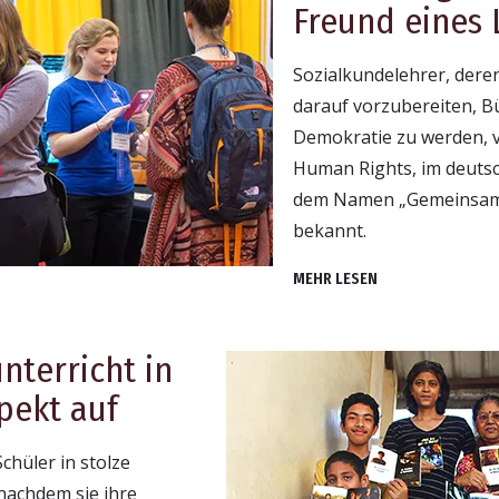
Freund eines 
Sozialkundelehrer, deren
darauf vorzubereiten, B
Demokratie zu werden, v
Human Rights, im deuts
dem Namen „Gemeinsam
bekannt.
MEHR LESEN
terricht in
pekt auf
chüler in stolze
nachdem sie ihre