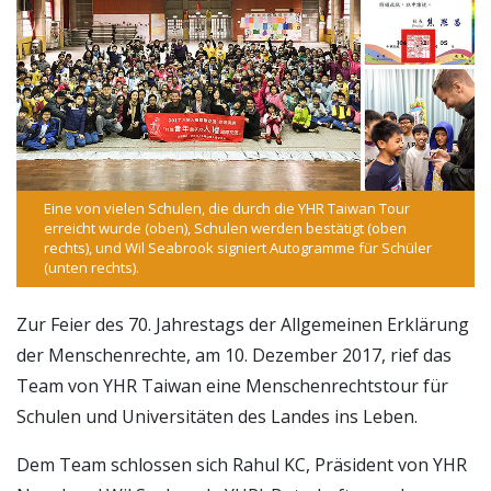
Eine von vielen Schulen, die durch die YHR Taiwan Tour
erreicht wurde (oben), Schulen werden bestätigt (oben
rechts), und Wil Seabrook signiert Autogramme für Schüler
(unten rechts).
Zur Feier des 70. Jahrestags der Allgemeinen Erklärung
der Menschenrechte, am 10. Dezember 2017, rief das
Team von YHR Taiwan eine Menschenrechtstour für
Schulen und Universitäten des Landes ins Leben.
Dem Team schlossen sich Rahul KC, Präsident von YHR