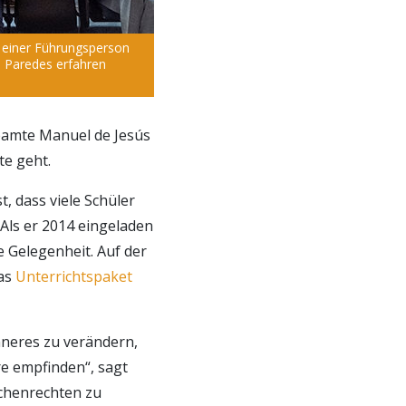
lt einer Führungsperson
 Paredes erfahren
eamte Manuel de Jesús
te geht.
t, dass viele Schüler
Als er 2014 eingeladen
e Gelegenheit. Auf der
das
Unterrichtspaket
nneres zu verändern,
re empfinden“, sagt
chenrechten zu