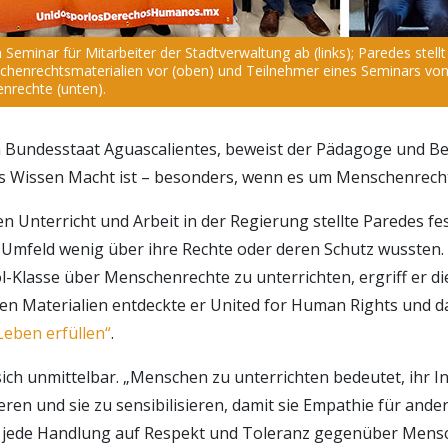
 Seminar für Mitarbeiter der Stadtverwaltung ab (links); Paredes stel
henrechtsmaterialien vor (oben) und Teilnehmer eines Seminars von
nrechte (unten).
 Bundesstaat Aguascalientes, beweist der Pädagoge und B
s Wissen Macht ist – besonders, wenn es um Menschenrech
n Unterricht und Arbeit in der Regierung stellte Paredes fes
Umfeld wenig über ihre Rechte oder deren Schutz wussten. 
-Klasse über Menschenrechte zu unterrichten, ergriff er di
gen Materialien entdeckte er United for Human Rights und 
eben erfüllen“
.
sich unmittelbar. „Menschen zu unterrichten bedeutet, ihr I
ren und sie zu sensibilisieren, damit sie Empathie für ande
t, jede Handlung auf Respekt und Toleranz gegenüber Mens