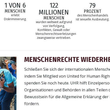
1 VON 6
122
79
MILLIONEN
MENSCHEN
PROZENT
erlebt
des Menschenhandels
MENSCHEN
Diskriminierung.
ist sexuelle Ausbeutung.
wurden weltweit aufgrund
von Verfolgung,
Konflikten, Gewalt oder
Menschenrechtsverletzungen
zwangsweise vertrieben.
MENSCHENRECHTE WIEDERH
Schließen Sie sich der internationalen Mens
indem Sie Mitglied von United for Human Righ
spenden Sie noch heute. UHR hilft Einzelpers
Organisationen und Behörden in allen Teilen d
Bewusstsein für die Allgemeine Erklärung de
fördern.