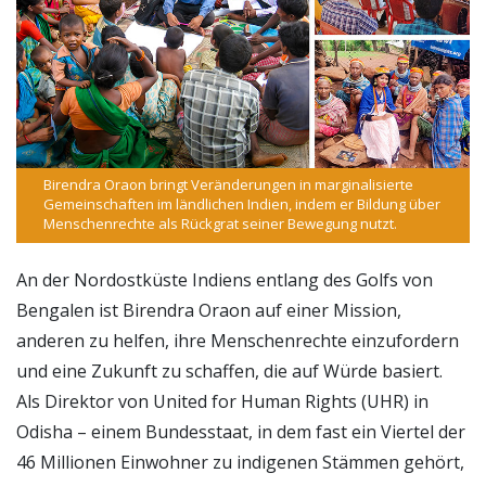
Birendra Oraon bringt Veränderungen in marginalisierte
Gemeinschaften im ländlichen Indien, indem er Bildung über
Menschenrechte als Rückgrat seiner Bewegung nutzt.
An der Nordostküste Indiens entlang des Golfs von
Bengalen ist Birendra Oraon auf einer Mission,
anderen zu helfen, ihre Menschenrechte einzufordern
und eine Zukunft zu schaffen, die auf Würde basiert.
Als Direktor von United for Human Rights (UHR) in
Odisha – einem Bundesstaat, in dem fast ein Viertel der
46 Millionen Einwohner zu indigenen Stämmen gehört,