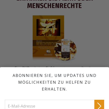
MENSCHENRECHTE
Eine DVD mit einer Einführung in unser weltweites
Menschenrechtsprogramm; den preisgekrönten
ABONNIEREN SIE, UM UPDATES UND
Ausbildungsfilm
Die Geschichte der Menschenrechte
; und
MÖGLICHKEITEN ZU HELFEN ZU
30 Social Spots, die jeden Artikel der Allgemeinen Erklärung der
Menschenrechte veranschaulichen.
ERHALTEN.
Bestellen Sie ein kostenfreies Informationskit von
United for Human Rights