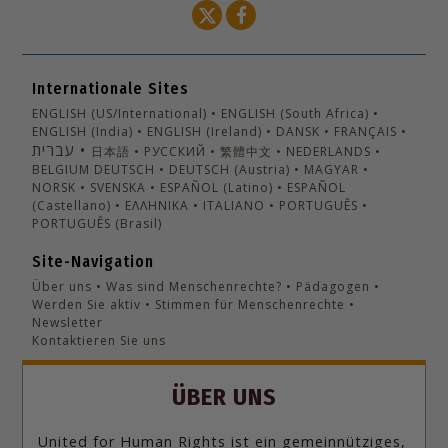
Internationale Sites
ENGLISH (US/International)
ENGLISH (South Africa)
ENGLISH (India)
ENGLISH (Ireland)
DANSK
FRANÇAIS
עברית
日本語
РУССКИЙ
繁體中文
NEDERLANDS
BELGIUM
DEUTSCH
DEUTSCH (Austria)
MAGYAR
NORSK
SVENSKA
ESPAÑOL (Latino)
ESPAÑOL
(Castellano)
ΕΛΛΗΝΙΚA
ITALIANO
PORTUGUÊS
PORTUGUÊS (Brasil)‎
Site-Navigation
Über uns
Was sind Menschenrechte?
Pädagogen
Werden Sie aktiv
Stimmen für Menschenrechte
Newsletter
Kontaktieren Sie uns
ÜBER UNS
United for Human Rights ist ein gemeinnütziges,