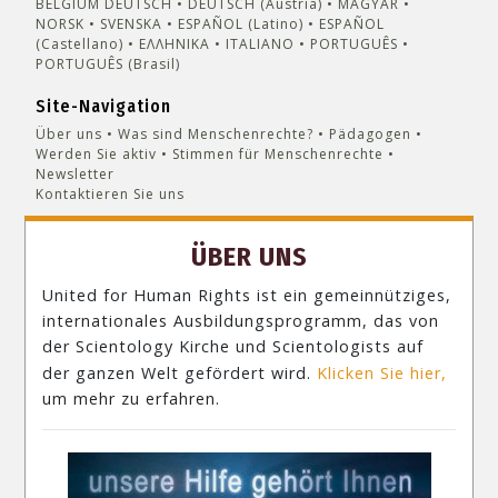
BELGIUM
DEUTSCH
DEUTSCH (Austria)
MAGYAR
NORSK
SVENSKA
ESPAÑOL (Latino)
ESPAÑOL
(Castellano)
ΕΛΛΗΝΙΚA
ITALIANO
PORTUGUÊS
PORTUGUÊS (Brasil)‎
Site-Navigation
Über uns
Was sind Menschenrechte?
Pädagogen
Werden Sie aktiv
Stimmen für Menschenrechte
Newsletter
Kontaktieren Sie uns
ÜBER UNS
United for Human Rights ist ein gemeinnütziges,
internationales Ausbildungsprogramm, das von
der Scientology Kirche und Scientologists auf
der ganzen Welt gefördert wird.
Klicken Sie hier,
um mehr zu erfahren.