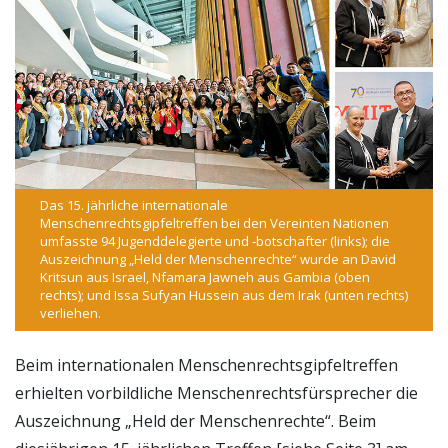
Das 15. jährliche internationale
Menschenrechtsgipfeltreffen bei den Vereinten Nationen
umfasste 94 Jugenddelegierte und ‑botschafter (links); die
Auszeichnung „Held der Menschenrechte“ wurde an David
Kritsun aus Israel, Nfamara Jawneh aus Gambia (oben
rechts); und Issa Sufyan Hussein aus dem Irak (unten rechts)
verliehen.
Beim internationalen Menschenrechtsgipfeltreffen
erhielten vorbildliche Menschenrechtsfürsprecher die
Auszeichnung „Held der Menschenrechte“. Beim